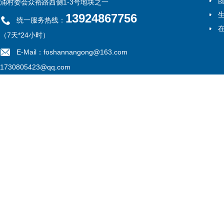
涌村委会众裕路西侧1-3号地块之一
13924867756
统一服务热线：
（7天*24小时）
E-Mail：foshannangong@163.com
1730805423@qq.com
备案号：
粤ICP备13052775号