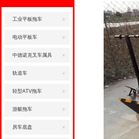
工业平板拖车
电动平板车
中德诺克叉车属具
轨道车
轻型ATV拖车
游艇拖车
房车底盘