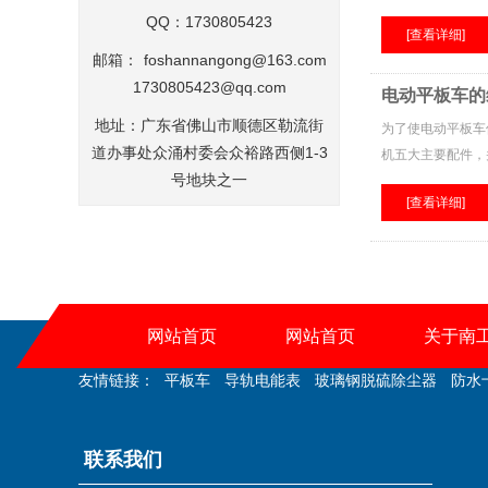
QQ：1730805423
[查看详细]
邮箱：
foshannangong@163.com
1730805423@qq.com
电动平板车的
地址：广东省佛山市顺德区勒流街
为了使电动平板车
道办事处众涌村委会众裕路西侧1-3
机五大主要配件，
号地块之一
[查看详细]
网站首页
网站首页
关于南
友情链接：
平板车
导轨电能表
玻璃钢脱硫除尘器
防水
联系我们