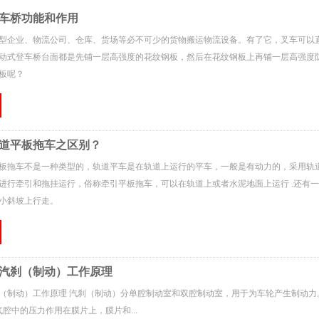
车桥功能和作用
型企业、物流公司、仓库、货场等必不可少的货物搬运物流设备。有了它，叉车可以
动式登车桥台面都是先铺一层高强度的花纹钢板，然后在花纹钢板上再铺一层高强度
板呢？
道平板拖车之区别？
板拖车不是一种类型的，轨道平车是在轨道上运行的平车，一般是有动力的，采用轨
进行牵引和拖挂运行，俗称牵引平板拖车，可以在轨道上或者水泥地面上运行 .还有
小斜坡上行走。
汽刹（制动）工作原理
（制动）工作原理 汽刹（制动）分单腔制动室和双腔制动室，用于为车轮产生制动力
气腔中的压力作用在膜片上，膜片和...