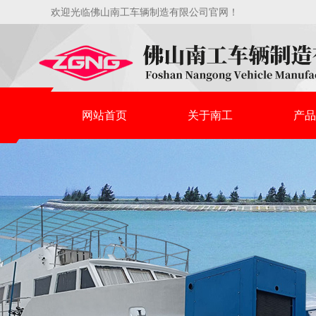
欢迎光临佛山南工车辆制造有限公司官网！
网站首页
关于南工
产品