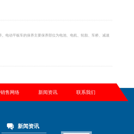
养。电动平板车的保养主要保养部位为电池、电机、轮胎、车桥、减速
销售网络
新闻资讯
联系我们
新闻资讯