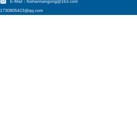
E-Mail：foshannangong@163.com
1730805423@qq.com
备案号：
粤ICP备13052775号