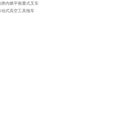
力牌内燃平衡重式叉车
移动式高空工具拖车