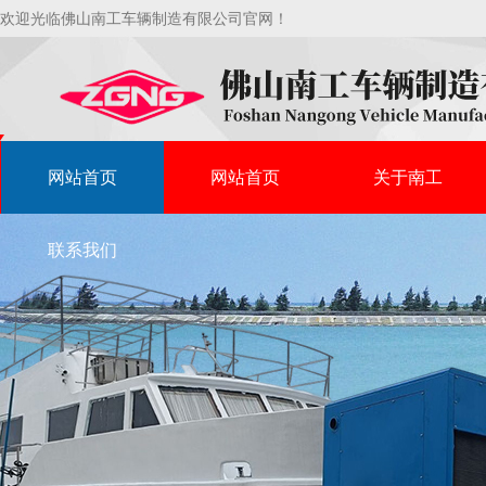
欢迎光临佛山南工车辆制造有限公司官网！
网站首页
网站首页
关于南工
联系我们