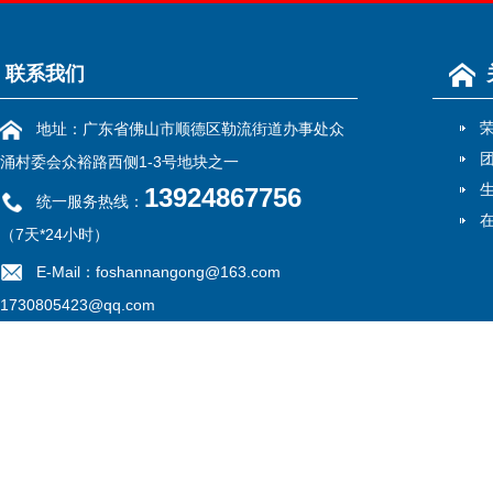
联系我们
地址：广东省佛山市顺德区勒流街道办事处众
涌村委会众裕路西侧1-3号地块之一
13924867756
统一服务热线：
（7天*24小时）
E-Mail：foshannangong@163.com
1730805423@qq.com
备案号：
粤ICP备13052775号