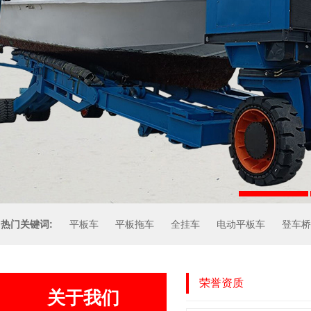
热门关键词:
平板车
平板拖车
全挂车
电动平板车
登车桥
荣誉资质
关于我们