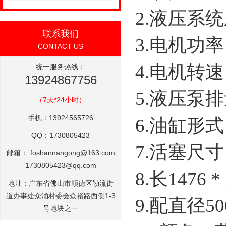
2.液压系统
联系我们
3.电机功率
CONTACT US
4.电机转速：
统一服务热线：
13924867756
5.液压泵排
（7天*24小时）
手机：13924565726
6.油缸形
QQ：1730805423
7.活塞尺寸
邮箱：
foshannangong@163.com
1730805423@qq.com
8.长1476 
地址：广东省佛山市顺德区勒流街
道办事处众涌村委会众裕路西侧1-3
9.配直径5
号地块之一