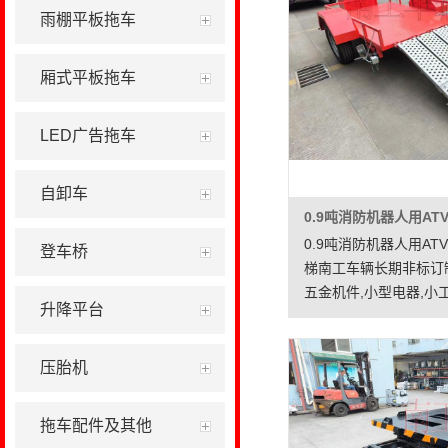
雨棚平板拖车
效率。用于物流配送、
生产等领域。
厢式平板拖车
LED广告拖车
自卸车
0.9吨消防机器人用AT
登车桥
梯南工车辆长期非标订
五金机件,小型电器,小
升降平台
途运输周转,本款ATV
人运输,成本低,外观美,
压胎机
拖车配件及其他