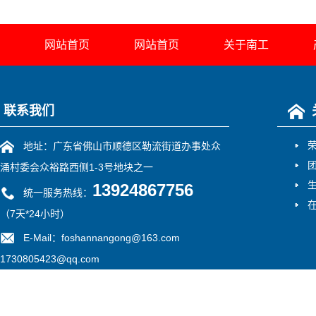
网站首页
网站首页
关于南工
联系我们
地址：广东省佛山市顺德区勒流街道办事处众
涌村委会众裕路西侧1-3号地块之一
13924867756
统一服务热线：
（7天*24小时）
E-Mail：foshannangong@163.com
1730805423@qq.com
备案号：
粤ICP备13052775号