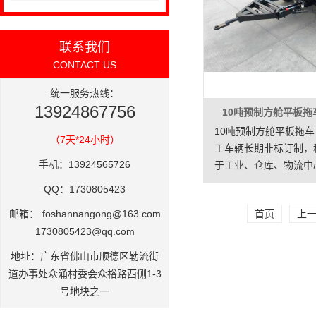
联系我们
CONTACT US
统一服务热线：
13924867756
10吨预制方舱平板拖
10吨预制方舱平板拖车
（7天*24小时）
工车辆长期非标订制，
手机：13924565726
于工业、仓库、物流中
内货物短途运输，也可
QQ：1730805423
车，移动商店等房屋机
邮箱：
foshannangong@163.com
首页
上
途周转运输。载重大，
1730805423@qq.com
地址：广东省佛山市顺德区勒流街
道办事处众涌村委会众裕路西侧1-3
号地块之一