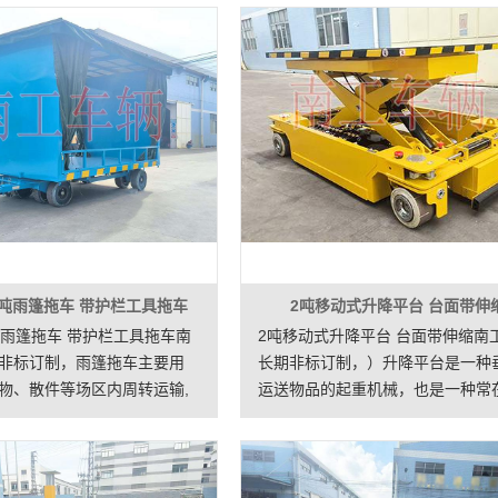
5吨雨篷拖车 带护栏工具拖车
2吨移动式升降平台 台面带伸
吨雨篷拖车 带护栏工具拖车南
2吨移动式升降平台 台面带伸缩南
非标订制，雨篷拖车主要用
长期非标订制，）升降平台是一种
物、散件等场区内周转运输,
运送物品的起重机械，也是一种常
牵引车、卡车等车辆牵引,运
厂、自动仓库等物流系统中进行垂
简单便捷。拖车雨布全封闭，
送的设备。升降平台可分为固定式
，关闭时可防雨防尘。
动式。本升降平台属移动式，可以
的在车间厂区小区周边工作。