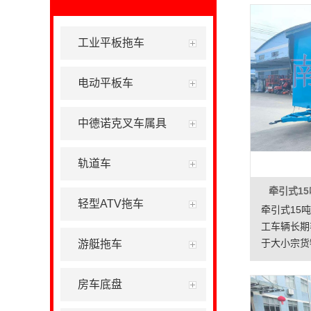
工业平板拖车
电动平板车
中德诺克叉车属具
轨道车
牵引式1
轻型ATV拖车
牵引式15
工车辆长期
于大小宗货
游艇拖车
可用叉车、
载能力强,
房车底盘
可两侧打开