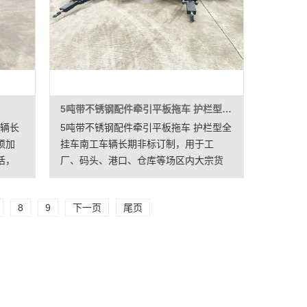
5吨带不锈钢配件牵引平板拖车 护栏型全挂车
车辆长
5吨带不锈钢配件牵引平板拖车 护栏型全
须加
挂车南工车辆长期非标订制，用于工
活，
厂、码头、港口、仓库等场区内大宗货
焊
物的短途周转运输，本拖车用于电机设
动对
备周转，前面带个小箱子做为工具箱，
8
9
下一页
尾页
置，保
南工平板拖车载重大，质量好，价格
优，发货快等特点。