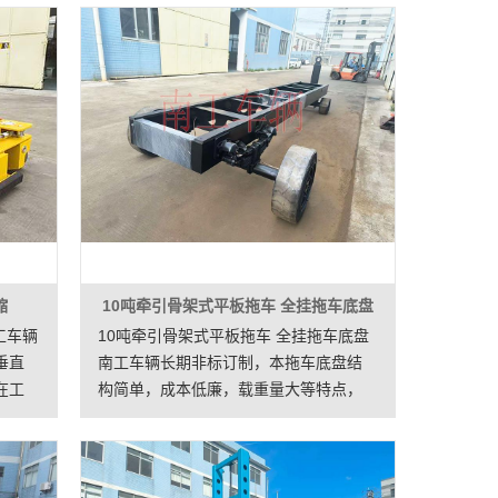
缩
10吨牵引骨架式平板拖车 全挂拖车底盘
工车辆
10吨牵引骨架式平板拖车 全挂拖车底盘
垂直
南工车辆长期非标订制，本拖车底盘结
在工
构简单，成本低廉，载重量大等特点，
直输
用于短途周转运输货物。
和移
更好