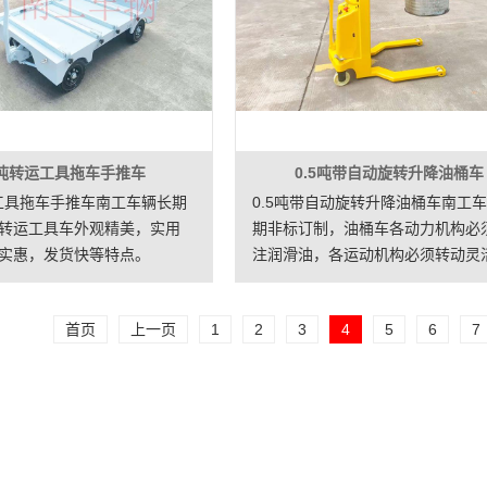
6吨转运工具拖车手推车
0.5吨带自动旋转升降油桶车
运工具拖车手推车南工车辆长期
0.5吨带自动旋转升降油桶车南工
转运工具车外观精美，实用
期非标订制，油桶车各动力机构必
实惠，发货快等特点。
注润滑油，各运动机构必须转动灵
不允许卡顿，车体采用高强度型钢
接，焊接牢固无虚焊，采用电机自
首页
上一页
1
2
3
4
5
6
7
油桶旋转360度，后轮采用刹车装
证停车后不会自动走；