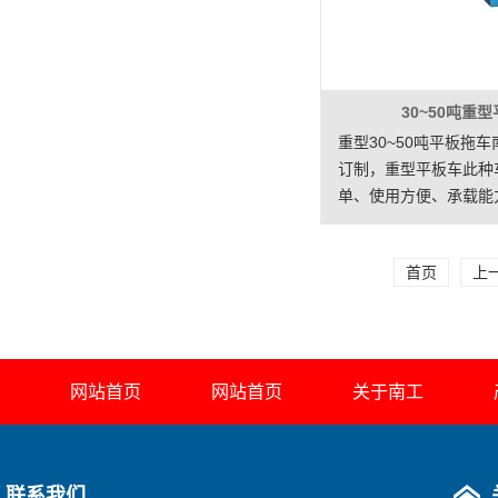
30~50吨重
重型30~50吨平板拖
订制，重型平板车此种
单、使用方便、承载能
怕砸、维护容易、使用
应用场合:重型30~50
首页
上
以上）常用于冶金、模
产品的中转运输，一般
胎.质好价优，安全实
网站首页
网站首页
关于南工
联系我们