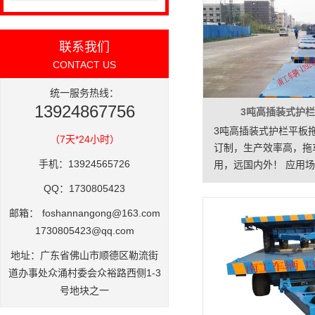
联系我们
CONTACT US
统一服务热线：
13924867756
3吨高插装式护
3吨高插装式护栏平板
（7天*24小时）
订制，生产效率高，拖
手机：13924565726
用，远国内外！ 应用场
库，机场，码头，车站
QQ：1730805423
周转运装卸工具。
邮箱：
foshannangong@163.com
1730805423@qq.com
地址：广东省佛山市顺德区勒流街
道办事处众涌村委会众裕路西侧1-3
号地块之一